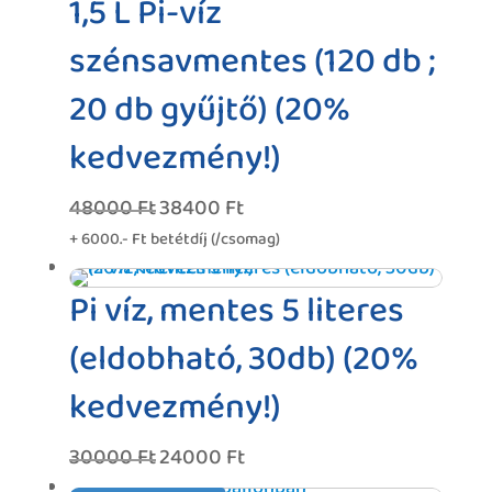
1,5 L Pi-víz
szénsavmentes (120 db ;
20 db gyűjtő) (20%
kedvezmény!)
48000
Ft
38400
Ft
Original
Current
price
price
+ 6000.- Ft betétdíj (/csomag)
was:
is:
48000 Ft.
38400 Ft.
Pi víz, mentes 5 literes
(eldobható, 30db) (20%
kedvezmény!)
30000
Ft
24000
Ft
Original
Current
price
price