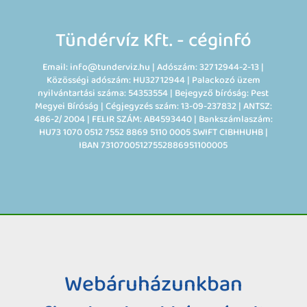
Tündérvíz Kft. - céginfó
Email: info@tunderviz.hu | Adószám: 32712944-2-13 |
Közösségi adószám: HU32712944 | Palackozó üzem
nyilvántartási száma: 54353554 | Bejegyző bíróság: Pest
Megyei Bíróság | Cégjegyzés szám: 13-09-237832 | ANTSZ:
486-2/ 2004 | FELIR SZÁM: AB4593440 | Bankszámlaszám:
HU73 1070 0512 7552 8869 5110 0005 SWIFT CIBHHUHB |
IBAN 73107005127552886951100005
Webáruházunkban