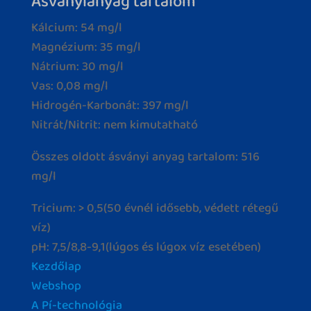
Ásványianyag tartalom
Kálcium: 54 mg/l
Magnézium: 35 mg/l
Nátrium: 30 mg/l
Vas: 0,08 mg/l
Hidrogén-Karbonát: 397 mg/l
Nitrát/Nitrit: nem kimutatható
Összes oldott ásványi anyag tartalom: 516
mg/l
Tricium: > 0,5(50 évnél idősebb, védett rétegű
víz)
pH: 7,5/8,8-9,1(lúgos és lúgox víz esetében)
Kezdőlap
Webshop
A Pí-technológia