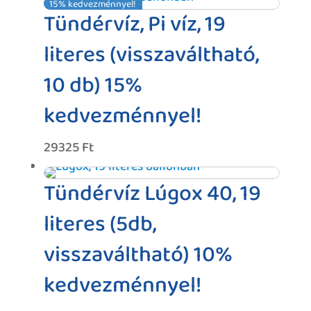
15% kedvezménnyel!
was:
is:
Tündérvíz, Pi víz, 19
30000 Ft.
24000 Ft.
literes (visszaváltható,
10 db) 15%
kedvezménnyel!
29325
Ft
Tündérvíz Lúgox 40, 19
literes (5db,
visszaváltható) 10%
kedvezménnyel!