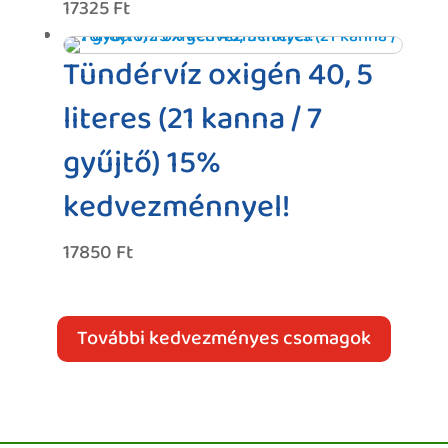
17325
Ft
Tündérvíz oxigén 40, 5
literes (21 kanna / 7
gyűjtő) 15%
kedvezménnyel!
17850
Ft
További kedvezményes csomagok