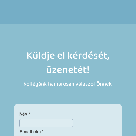
Küldje el kérdését,
üzenetét!
Kollégánk hamarosan válaszol Önnek.
Név
*
E-mail cím
*