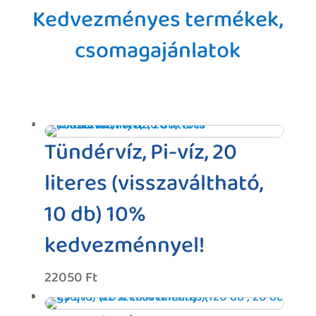
Kedvezményes termékek,
csomagajánlatok
Tündérvíz, Pi-víz, 20
literes (visszaváltható,
10 db) 10%
kedvezménnyel!
22050
Ft