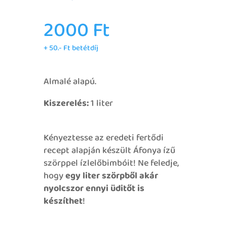
2000
Ft
+ 50.- Ft betétdíj
Almalé alapú.
Kiszerelés:
1 liter
Kényeztesse az eredeti fertődi
recept alapján készült Áfonya ízű
szörppel ízlelőbimbóit! Ne feledje,
hogy
egy liter szörpből akár
nyolcszor ennyi üditőt is
készíthet
!