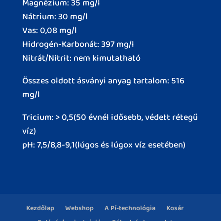
Magnézium: 35 mg/l
Nátrium: 30 mg/l
Vas: 0,08 mg/l
Hidrogén-Karbonát: 397 mg/l
Nitrát/Nitrit: nem kimutatható
Összes oldott ásványi anyag tartalom: 516
mg/l
Tricium: > 0,5(50 évnél idősebb, védett rétegű
víz)
pH: 7,5/8,8-9,1(lúgos és lúgox víz esetében)
Kezdőlap
Webshop
A Pí-technológia
Kosár