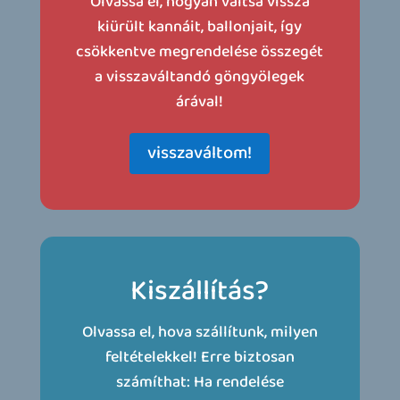
Olvassa el, hogyan váltsa vissza
kiürült kannáit, ballonjait, így
csökkentve megrendelése összegét
a visszaváltandó göngyölegek
árával!
visszaváltom!
Kiszállítás?
Olvassa el, hova szállítunk, milyen
feltételekkel! Erre biztosan
számíthat: Ha rendelése