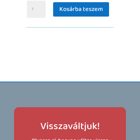
Indiáncseresznye
Kosárba teszem
ízű
szörp
mennyiség
Visszaváltjuk!