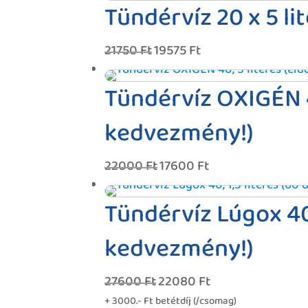
Tündérvíz 20 x 5 l
21750
Ft
19575
Ft
Original
Current
price
price
was:
is:
Tündérvíz OXIGÉN 4
21750 Ft.
19575 Ft.
kedvezmény!)
22000
Ft
17600
Ft
Original
Current
price
price
was:
is:
Tündérvíz Lúgox 40, 
22000 Ft.
17600 Ft.
kedvezmény!)
27600
Ft
22080
Ft
Original
Current
price
price
+ 3000.- Ft betétdíj (/csomag)