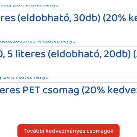
teres (eldobható, 30db) (20%
, 5 literes (eldobható, 20db)
iteres PET csomag (20% kedv
További kedvezményes csomagok