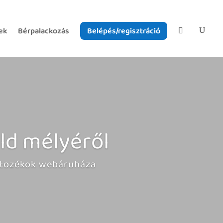
ek
Bérpalackozás
Belépés/regisztráció
öld mélyéről
artozékok webáruháza