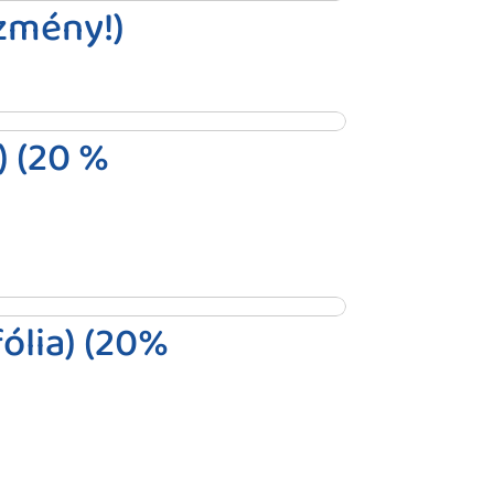
ezmény!)
) (20 %
fólia) (20%