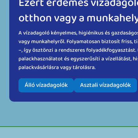
Ezért érdemes vízadagol
otthon vagy a munkahel
A vízadagoló kényelmes, higiénikus és gazdaságo
vagy munkahelyről. Folyamatosan biztosít friss, t
–, így ösztönzi a rendszeres folyadékfogyasztást
palackhasználatot és egyszerűsíti a vízellátást, h
palackvásárlásra vagy tárolásra.
Álló vízadagolók
Asztali vízadagolók