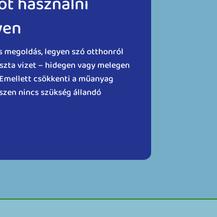
ót használni
yen
s megoldás, legyen szó otthonról
iszta vizet – hidegen vagy melegen
. Emellett csökkenti a műanyag
iszen nincs szükség állandó