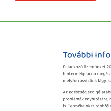
További inf
Palackozó üzemünket 2004
biotermékpiacon megfizet
mélyforrásvizünk lágy, ka
Az egészség szolgálatába
problémák enyhítésére, 
is. Termékeinket többféle