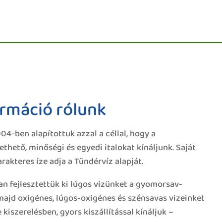
ormáció rólunk
-ben alapítottuk azzal a céllal, hogy a
hető, minőségi és egyedi italokat kínáljunk. Saját
rakteres íze adja a Tündérvíz alapját.
n fejlesztettük ki lúgos vizünket a gyomorsav-
majd oxigénes, lúgos-oxigénes és szénsavas vizeinket
 kiszerelésben, gyors kiszállítással kínáljuk –