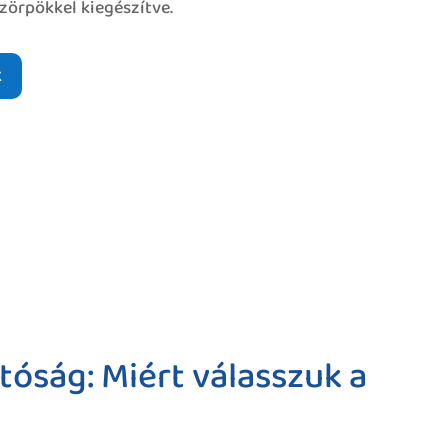
zörpökkel kiegészítve.
k
óság: Miért válasszuk a