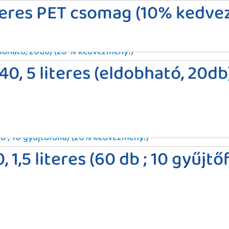
iteres PET csomag (10% kedv
0, 5 literes (eldobható, 20db
1,5 literes (60 db ; 10 gyűjtő