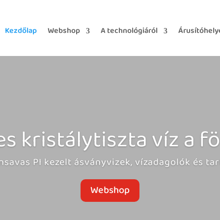
Kezdőlap
Webshop
A technológiáról
Árusítóhely
 kristálytiszta víz a f
énsavas PI kezelt ásványvizek, vízadagolók és t
Webshop