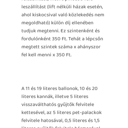
leszállítást (lift nélküli házak esetén,
ahol kiskocsival való közlekedés nem
megoldható) külön díj ellenében
tudjuk megtenni. Ez szintenként és
fordulónként 350 Ft. Tehát a lépcsőn
megtett szintek száma x ahányszor
fel kell menni x 350 Ft.
A 11 és 19 literes ballonok, 10 és 20
literes kannák, illetve 5 literes
visszaválthatós gyűjtők felvitele
kettesével, az 5 literes pet-palackok
felvitele hatosával, 0,5 literes és 1,5