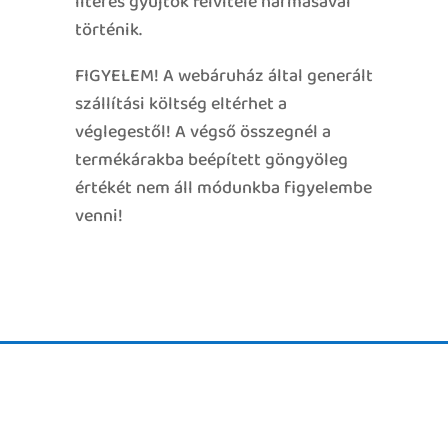
literes gyűjtők felvitele hármasával
történik.
FIGYELEM! A webáruház által generált
szállítási költség eltérhet a
véglegestől! A végső összegnél a
termékárakba beépített göngyöleg
értékét nem áll módunkba figyelembe
venni!