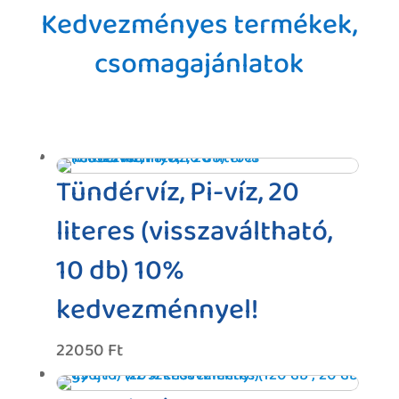
Kedvezményes termékek,
csomagajánlatok
Tündérvíz, Pi-víz, 20
literes (visszaváltható,
10 db) 10%
kedvezménnyel!
22050
Ft