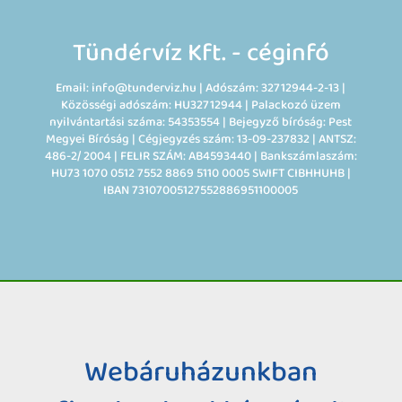
Tündérvíz Kft. - céginfó
Email: info@tunderviz.hu | Adószám: 32712944-2-13 |
Közösségi adószám: HU32712944 | Palackozó üzem
nyilvántartási száma: 54353554 | Bejegyző bíróság: Pest
Megyei Bíróság | Cégjegyzés szám: 13-09-237832 | ANTSZ:
486-2/ 2004 | FELIR SZÁM: AB4593440 | Bankszámlaszám:
HU73 1070 0512 7552 8869 5110 0005 SWIFT CIBHHUHB |
IBAN 73107005127552886951100005
Webáruházunkban