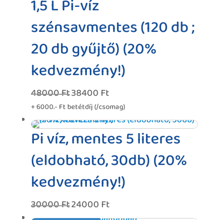
1,5 L Pi-víz
szénsavmentes (120 db ;
20 db gyűjtő) (20%
kedvezmény!)
48000
Ft
38400
Ft
Original
Current
price
price
+ 6000.- Ft betétdíj (/csomag)
was:
is:
48000 Ft.
38400 Ft.
Pi víz, mentes 5 literes
(eldobható, 30db) (20%
kedvezmény!)
30000
Ft
24000
Ft
Original
Current
price
price