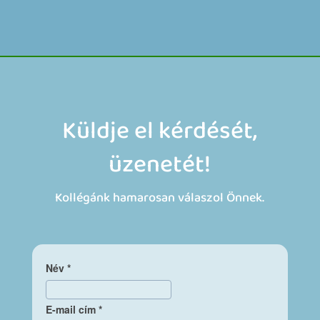
Küldje el kérdését,
üzenetét!
Kollégánk hamarosan válaszol Önnek.
Név
*
E-mail cím
*