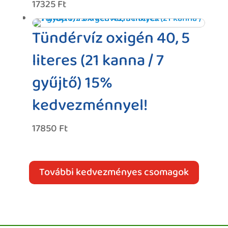
17325
Ft
Tündérvíz oxigén 40, 5
literes (21 kanna / 7
gyűjtő) 15%
kedvezménnyel!
17850
Ft
További kedvezményes csomagok