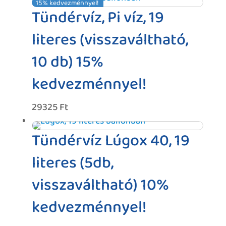
15% kedvezménnyel!
was:
is:
Tündérvíz, Pi víz, 19
30000 Ft.
24000 Ft.
literes (visszaváltható,
10 db) 15%
kedvezménnyel!
29325
Ft
Tündérvíz Lúgox 40, 19
literes (5db,
visszaváltható) 10%
kedvezménnyel!