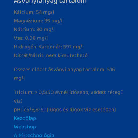
Ásványianyag tartalom
Kálcium: 54 mg/l
Magnézium: 35 mg/l
Nátrium: 30 mg/l
Vas: 0,08 mg/l
Hidrogén-Karbonát: 397 mg/l
Nitrát/Nitrit: nem kimutatható
Összes oldott ásványi anyag tartalom: 516
mg/l
Tricium: > 0,5(50 évnél idősebb, védett rétegű
víz)
pH: 7,5/8,8-9,1(lúgos és lúgox víz esetében)
Kezdőlap
Webshop
A Pí-technológia