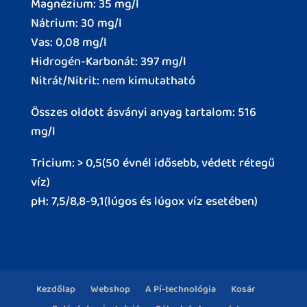
Magnézium: 35 mg/l
Nátrium: 30 mg/l
Vas: 0,08 mg/l
Hidrogén-Karbonát: 397 mg/l
Nitrát/Nitrit: nem kimutatható
Összes oldott ásványi anyag tartalom: 516
mg/l
Tricium: > 0,5(50 évnél idősebb, védett rétegű
víz)
pH: 7,5/8,8-9,1(lúgos és lúgox víz esetében)
Kezdőlap
Webshop
A Pí-technológia
Kosár