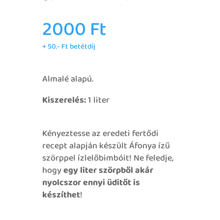
2000
Ft
+ 50.- Ft betétdíj
Almalé alapú.
Kiszerelés:
1 liter
Kényeztesse az eredeti fertődi
recept alapján készült Áfonya ízű
szörppel ízlelőbimbóit! Ne feledje,
hogy
egy liter szörpből akár
nyolcszor ennyi üditőt is
készíthet
!