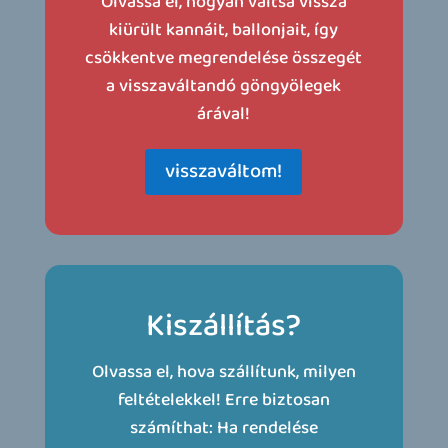
Olvassa el, hogyan váltsa vissza
kiürült kannáit, ballonjait, így
csökkentve megrendelése összegét
a visszaváltandó göngyölegek
árával!
visszaváltom!
Kiszállítás?
Olvassa el, hova szállítunk, milyen
feltételekkel! Erre biztosan
számíthat: Ha rendelése