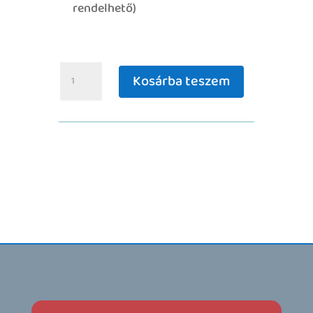
rendelhető)
Eredeti
Kosárba teszem
Fertődi
Bodzavirág
szörp
mennyiség