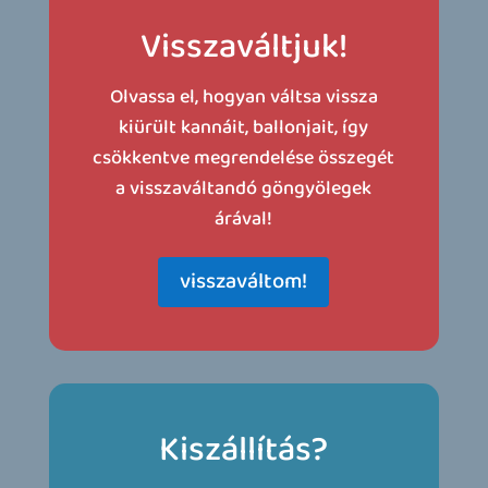
Visszaváltjuk!
Olvassa el, hogyan váltsa vissza
kiürült kannáit, ballonjait, így
csökkentve megrendelése összegét
a visszaváltandó göngyölegek
árával!
visszaváltom!
Kiszállítás?