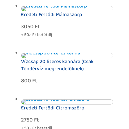
Eredeti Fertődi Málnaszörp
3050
Ft
+ 50.- Ft betétdíj
Vízcsap 20 literes kannára (Csak
Tündérvíz megrendelőknek)
800
Ft
Eredeti Fertődi Citromszörp
2750
Ft
+ 50.- Ft betétdíj